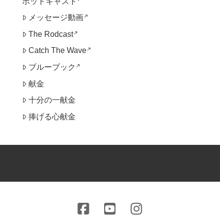
ポッドキャスト
call_made
メッセージ動画
call_made
The Rodcast
call_made
Catch The Wave
call_made
ブルーブック
献金
十分の一献金
捧げる心献金