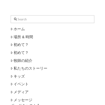
SEARCH
Search
ホーム
場所 & 時間
初めて？
初めて？
牧師の紹介
私たちのストーリー
キッズ
イベント
メディア
メッセージ
call_made