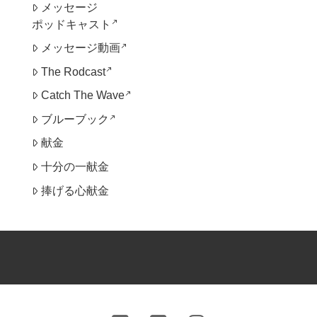
メッセージ
call_made
ポッドキャスト
call_made
メッセージ動画
call_made
The Rodcast
call_made
Catch The Wave
call_made
ブルーブック
献金
十分の一献金
捧げる心献金