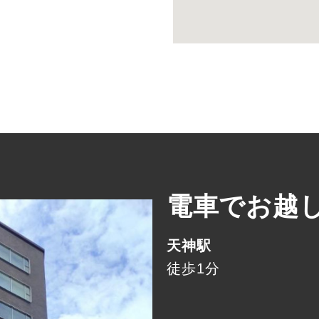
電車でお越
天神駅
徒歩1分