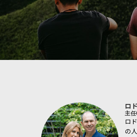
ロド
主任
ロ
の