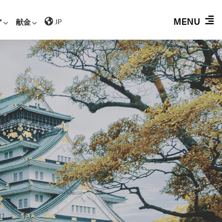
MENU
ア
献金
JP