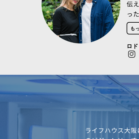
伝
っ
も
ロド
ライフハウス大阪