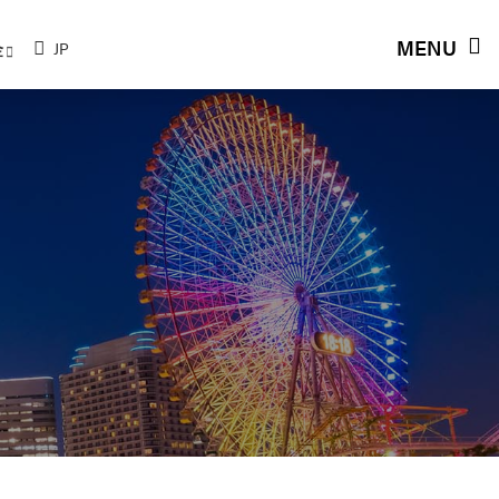
MENU
金
JP