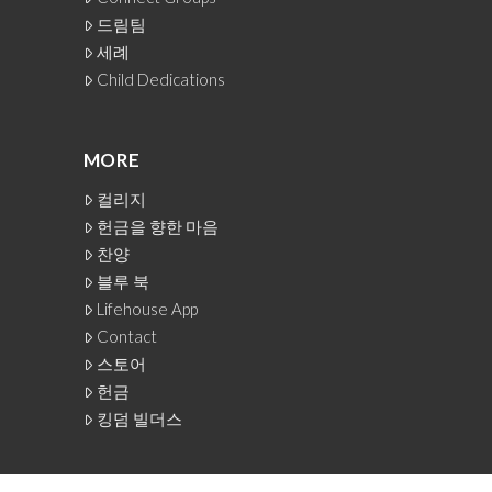
드림팀
세례
Child Dedications
MORE
컬리지
헌금을 향한 마음
찬양
블루 북
Lifehouse App
Contact
스토어
헌금
킹덤 빌더스