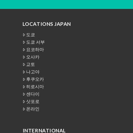
LOCATIONS JAPAN
도쿄
도쿄 서부
요코하마
오사카
교토
나고야
후쿠오카
히로시마
센다이
삿포로
온라인
INTERNATIONAL