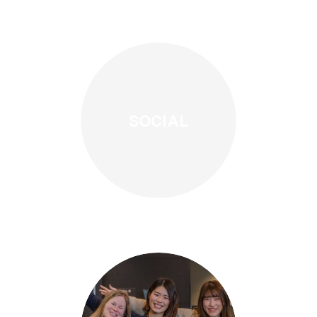
Berbagi Terang Yesus
SOCIAL
melalui media sosial.