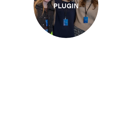
Menolong orang-orang
PLUGIN
terhubung dengan gereja.
Membangkitkan generasi
KIDS
selanjutnya.