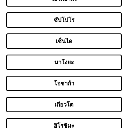
ซัปโปโร
เซ็นได
นาโงยะ
โอซาก้า
เกียวโต
ฮิโรชิมะ