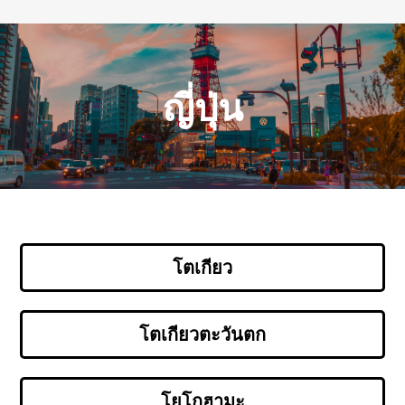
ญี่ปุ่น
โตเกียว
โตเกียวตะวันตก
โยโกฮามะ