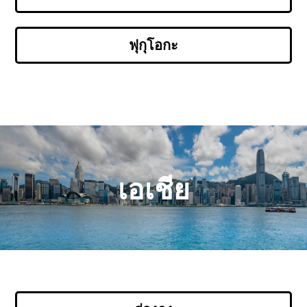
ฟุกุโอกะ
เอเชีย