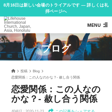
8月16日は新しい会場のトライアルです — 詳しくは礼
拝ページへ
MENU
ブログ
Home
投稿
Blog
恋愛関係：この人なのかな？- 赦し合う関係
恋愛関係：この人なの
かな？- 赦し合う関係
この記事をシェアする
投稿日：2020-11-23