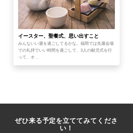
イースター、聖餐式、思い出すこと
みんないい週を過ごしてるかな。福岡では先週会場
での礼拝でいい時間を過ごして、3人の献児式を行
って、オ…
ぜひ来る予定を立ててみてくださ
い！