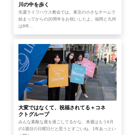
川の中を歩く
先週ライフハウス教会では、東京の小さなチームで
始まってからの20周年をお祝いしたよ。福岡と九州
は8年…
大変ではなくて、祝福されてる＋コネ
クトグループ
みんな素敵な週を過ごしてるかな、来週はもう6月
の1週目の日曜日だと思うとすごいね、1年あっとい